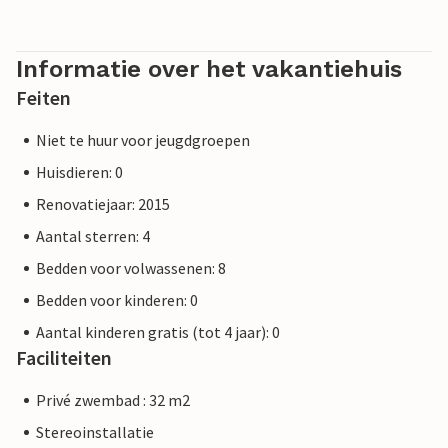
is ongetwijfeld de twintig eeuwen oude stadsarena, waar
in de Romeinse tijd spectaculaire gladiatorengevechten
plaatsvonden. Een uitstapje met het hele gezin naar het
Informatie over het vakantiehuis
Nationaal Park Brijuni is ook zeker de moeite waard.
Feiten
Niet te huur voor jeugdgroepen
Huisdieren: 0
Renovatiejaar: 2015
Aantal sterren: 4
Bedden voor volwassenen: 8
Bedden voor kinderen: 0
Aantal kinderen gratis (tot 4 jaar): 0
Faciliteiten
Privé zwembad : 32 m2
Stereoinstallatie