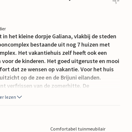
out of
5
dier
in het kleine dorpje Galiana, vlakbij de steden
 wooncomplex bestaande uit nog 7 huizen met
plex. Het vakantiehuis zelf heeft ook een
n voor de kinderen. Het goed uitgeruste en mooi
fort dat ze wensen op vakantie. Voor het huis
uitzicht op de zee en de Brijuni eilanden.
nt verfrissen van de zomerhitte. De
orp Faana, dat je zal verrukken met zijn mooie
er lezen
nt ook de stad Pula bezoeken en de
bezichtigen.
Comfortabel tuinmeubilair