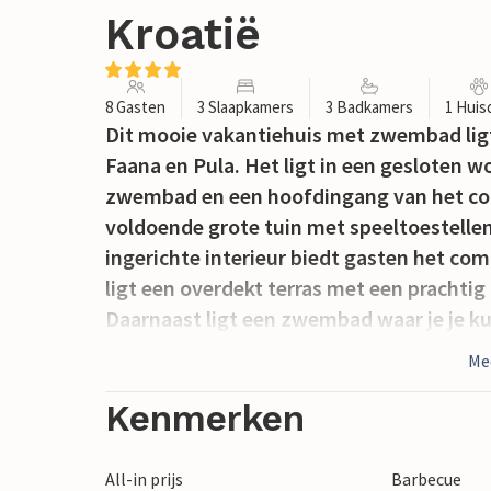
Kroatië
8 Gasten
3 Slaapkamers
3 Badkamers
1 Huis
Dit mooie vakantiehuis met zwembad ligt 
Faana en Pula. Het ligt in een gesloten
zwembad en een hoofdingang van het com
voldoende grote tuin met speeltoestelle
ingerichte interieur biedt gasten het com
ligt een overdekt terras met een prachtig 
Daarnaast ligt een zwembad waar je je ku
dichtstbijzijnde stranden liggen in het d
Me
promenade en talrijke restaurants. Je ku
belangrijkste attractie, het amfitheater, 
Kenmerken
All-in prijs
Barbecue