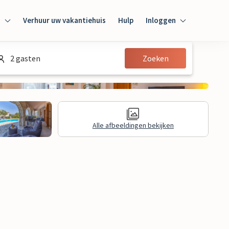
n
Verhuur uw vakantiehuis
Hulp
Inloggen
Inloggen
2 gasten
Zoeken
Gast
Huiseigenaar
Alle afbeeldingen bekijken