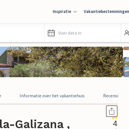
Inspiratie
Vakantiebestemminge
Voer data in
e
Informatie over het vakantiehuis
Recensies
la-Galizana ,
4