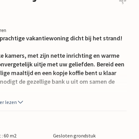
out of
5
eren
 prachtige vakantiewoning dicht bij het strand!
ke kamers, met zijn nette inrichting en warme
 onvergetelijk uitje met uw geliefden. Bereid een
lige maaltijd en een kopje koffie bent u klaar
s nodigt de gezellige bank u uit om samen de
er lezen
op, geniet van de zon en ontspan met volle
ankjes.
re water op het kiezelstrand. Bezoek Pula en
 : 60 m2
Gesloten grondstuk