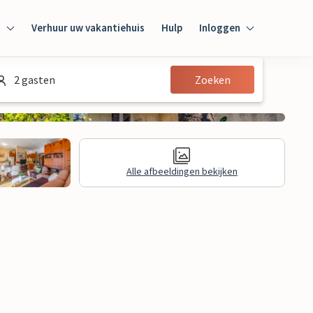
n
Verhuur uw vakantiehuis
Hulp
Inloggen
Inloggen
2 gasten
Zoeken
Gast
Huiseigenaar
Alle afbeeldingen bekijken