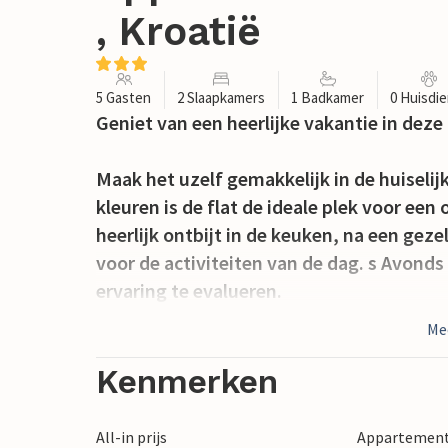
, Kroatië
5 Gasten
2 Slaapkamers
1 Badkamer
0 Huisdi
Geniet van een heerlijke vakantie in deze
Maak het uzelf gemakkelijk in de huiselij
kleuren is de flat de ideale plek voor een
heerlijk ontbijt in de keuken, na een gezel
voor de activiteiten van de dag. s Avond
ervaring te evalueren.
Me
Stap vanuit het woongedeelte het terras 
teugen. Sluit hier de dag af met koude dr
Kenmerken
Loop naar de zee en geniet van het helde
All-in prijs
Appartement