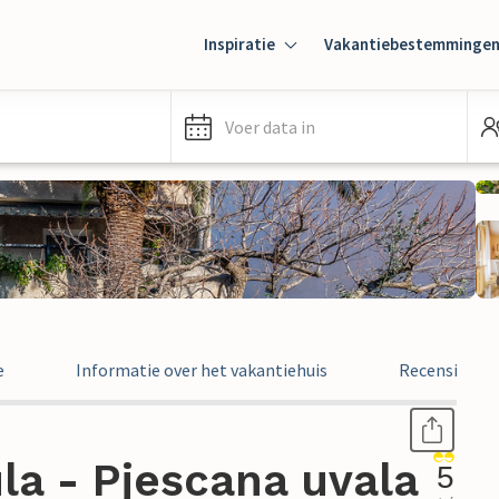
Inspiratie
Vakantiebestemminge
Voer data in
e
Informatie over het vakantiehuis
Recensies
la - Pjescana uvala
5