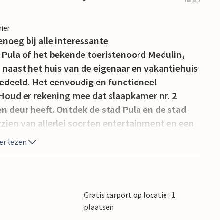
out of 5
dier
noeg bij alle interessante
Pula of het bekende toeristenoord Medulin,
t naast het huis van de eigenaar en vakantiehuis
gedeeld. Het eenvoudig en functioneel
 Houd er rekening mee dat slaapkamer nr. 2
een deur heeft. Ontdek de stad Pula en de stad
rzien van allerlei soorten entertainment en een
er lezen
Gratis carport op locatie : 1
plaatsen