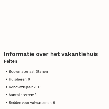
opgemaakte bedden bij aankomst. Op verzoek en tegen
betaling zijn maximaal twee huisdieren per accommodatie
toegestaan.
Ontdek de omgeving met zijn schilderachtige natuur en
bezoek het middeleeuwse stadje Rocamadour, dat
schilderachtig tegen de rotsen aanligt en allerlei
bezienswaardigheden biedt op verschillende niveaus.
Informatie over het vakantiehuis
Feiten
Bouwmateriaal: Stenen
Huisdieren: 0
Renovatiejaar: 2015
Aantal sterren: 3
Bedden voor volwassenen: 6