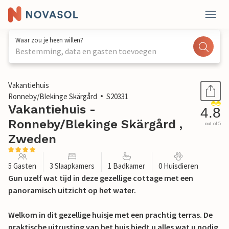
Waar zou je heen willen?
Bestemming, data en gasten toevoegen
1 / 27
Vakantiehuis
Ronneby/Blekinge Skärgård
S20331
Vakantiehuis -
4.8
Ronneby/Blekinge Skärgård ,
out of 5
Zweden
5 Gasten
3 Slaapkamers
1 Badkamer
0 Huisdieren
Gun uzelf wat tijd in deze gezellige cottage met een
panoramisch uitzicht op het water.
Welkom in dit gezellige huisje met een prachtig terras. De
praktische uitrusting van het huis biedt u alles wat u nodig