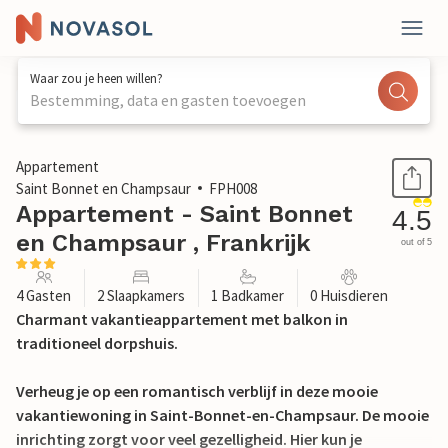
Waar zou je heen willen?
Bestemming, data en gasten toevoegen
1 / 23
Appartement
Saint Bonnet en Champsaur
FPH008
Appartement - Saint Bonnet
4.5
en Champsaur , Frankrijk
out of 5
4 Gasten
2 Slaapkamers
1 Badkamer
0 Huisdieren
Charmant vakantieappartement met balkon in
traditioneel dorpshuis.
Verheug je op een romantisch verblijf in deze mooie
vakantiewoning in Saint-Bonnet-en-Champsaur. De mooie
inrichting zorgt voor veel gezelligheid. Hier kun je