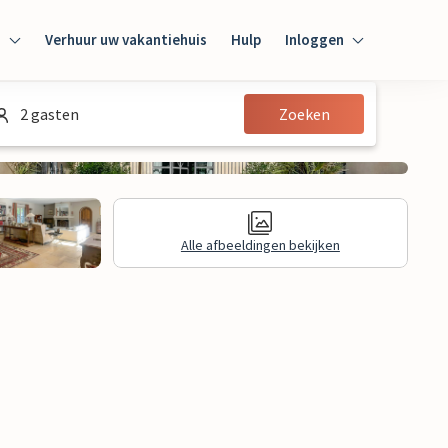
n
Verhuur uw vakantiehuis
Hulp
Inloggen
Inloggen
2 gasten
Zoeken
Gast
Huiseigenaar
Alle afbeeldingen bekijken