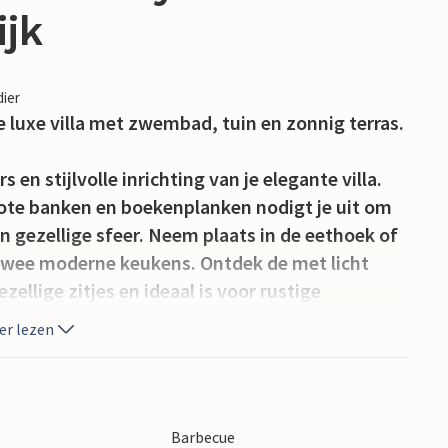
ijk
dier
e luxe villa met zwembad, tuin en zonnig terras.
n stijlvolle inrichting van je elegante villa.
ote banken en boekenplanken nodigt je uit om
 gezellige sfeer. Neem plaats in de eethoek of
 twee moderne keukens. Ontdek de met licht
zellige zitjes en ideaal is voor rustige
er lezen
asols creëren ideale plekken om te
ouden tuin omringt de villa met veel groen.
arna op een van de ligstoelen bij het zwembad.
Barbecue