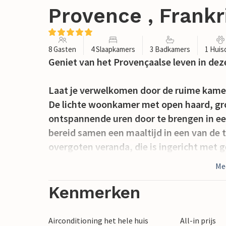
Provence , Frankr
8 Gasten
4 Slaapkamers
3 Badkamers
1 Huis
Geniet van het Provençaalse leven in dez
Laat je verwelkomen door de ruime kamers e
De lichte woonkamer met open haard, gr
ontspannende uren door te brengen in een
bereid samen een maaltijd in een van de
overgoten veranda, die is ingericht met ge
leesuurtjes.
Me
Comfortabele loungemeubels en grote par
Kenmerken
ontspannen op het terras. De goed onderh
Zwem in het privézwembad of ontspan da
Airconditioning het hele huis
All-in prijs