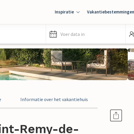
Inspiratie
Vakantiebestemminge
Voer data in
e
Informatie over het vakantiehuis
aint-Remy-de-