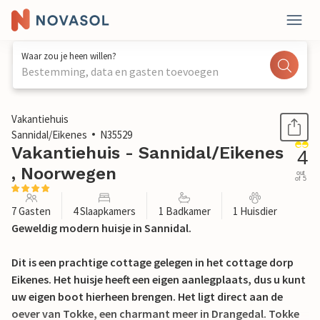
Waar zou je heen willen?
Bestemming, data en gasten toevoegen
1 / 27
Vakantiehuis
Sannidal/Eikenes
N35529
Vakantiehuis - Sannidal/Eikenes
4
, Noorwegen
out
of 5
7 Gasten
4 Slaapkamers
1 Badkamer
1 Huisdier
Geweldig modern huisje in Sannidal.
Dit is een prachtige cottage gelegen in het cottage dorp
Eikenes. Het huisje heeft een eigen aanlegplaats, dus u kunt
uw eigen boot hierheen brengen. Het ligt direct aan de
oever van Tokke, een charmant meer in Drangedal. Tokke