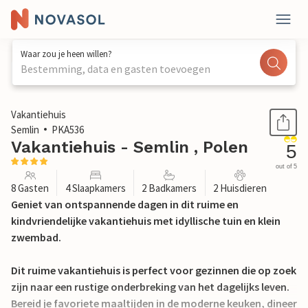
Waar zou je heen willen?
Bestemming, data en gasten toevoegen
1 / 30
Vakantiehuis
Semlin
PKA536
Vakantiehuis - Semlin , Polen
5
out of 5
8 Gasten
4 Slaapkamers
2 Badkamers
2 Huisdieren
Geniet van ontspannende dagen in dit ruime en
kindvriendelijke vakantiehuis met idyllische tuin en klein
zwembad.
Dit ruime vakantiehuis is perfect voor gezinnen die op zoek
zijn naar een rustige onderbreking van het dagelijks leven.
Bereid je favoriete maaltijden in de moderne keuken, dineer