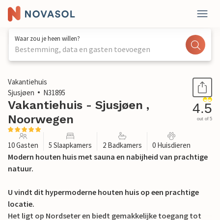
Waar zou je heen willen?
Bestemming, data en gasten toevoegen
1 / 39
Vakantiehuis
Sjusjøen
N31895
Vakantiehuis - Sjusjøen ,
4.5
Noorwegen
out of 5
10 Gasten
5 Slaapkamers
2 Badkamers
0 Huisdieren
Modern houten huis met sauna en nabijheid van prachtige
natuur.
U vindt dit hypermoderne houten huis op een prachtige
locatie.
Het ligt op Nordseter en biedt gemakkelijke toegang tot