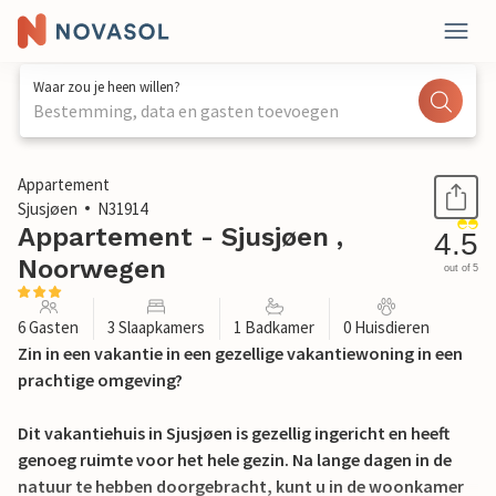
Waar zou je heen willen?
Bestemming, data en gasten toevoegen
1 / 13
Appartement
Sjusjøen
N31914
Appartement - Sjusjøen ,
4.5
Noorwegen
out of 5
6 Gasten
3 Slaapkamers
1 Badkamer
0 Huisdieren
Zin in een vakantie in een gezellige vakantiewoning in een
prachtige omgeving?
Dit vakantiehuis in Sjusjøen is gezellig ingericht en heeft
genoeg ruimte voor het hele gezin. Na lange dagen in de
natuur te hebben doorgebracht, kunt u in de woonkamer