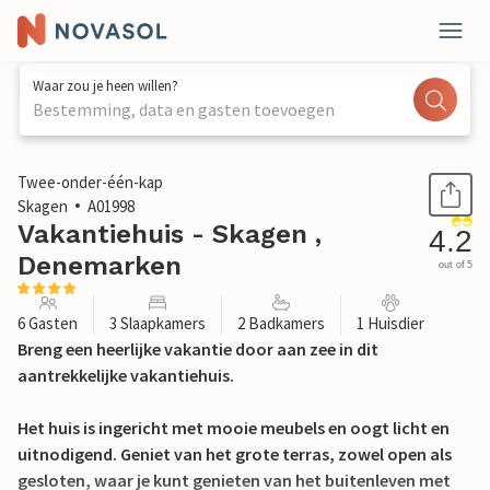
Waar zou je heen willen?
Bestemming, data en gasten toevoegen
1 / 22
Twee-onder-één-kap
Skagen
A01998
Vakantiehuis - Skagen ,
4.2
Denemarken
out of 5
6 Gasten
3 Slaapkamers
2 Badkamers
1 Huisdier
Breng een heerlijke vakantie door aan zee in dit
aantrekkelijke vakantiehuis.
Het huis is ingericht met mooie meubels en oogt licht en
uitnodigend. Geniet van het grote terras, zowel open als
gesloten, waar je kunt genieten van het buitenleven met