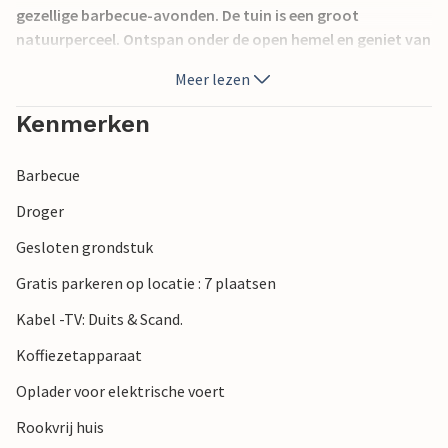
gezellige barbecue-avonden. De tuin is een groot
natuurperceel. Ontspan onder de open hemel en geniet van
de zon.
Meer lezen
Skagen is in elk jaargetijde een bezoek waard en biedt veel
Kenmerken
interessante attracties. Wandel door het autovrije gebied
en ontdek de winkels, ateliers en cafés en breng een paar
Barbecue
uur door op het prachtige zandstrand. Bezoek ook het
noordelijkste punt van Denemarken, Grenen, waar je de
Droger
golven van de Noordzee en het Kattegat kunt zien
Gesloten grondstuk
samenkomen.
Gratis parkeren op locatie : 7 plaatsen
Kabel -TV: Duits & Scand.
Koffiezetapparaat
Oplader voor elektrische voert
Rookvrij huis