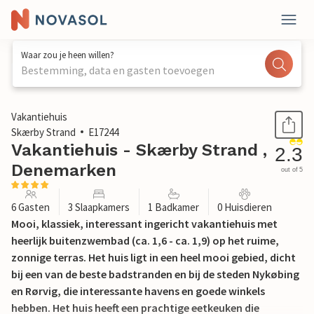
Waar zou je heen willen?
Bestemming, data en gasten toevoegen
1 / 28
Vakantiehuis
Skærby Strand
E17244
Vakantiehuis - Skærby Strand ,
2.3
Denemarken
out of 5
6 Gasten
3 Slaapkamers
1 Badkamer
0 Huisdieren
Mooi, klassiek, interessant ingericht vakantiehuis met
heerlijk buitenzwembad (ca. 1,6 - ca. 1,9) op het ruime,
zonnige terras. Het huis ligt in een heel mooi gebied, dicht
bij een van de beste badstranden en bij de steden Nykøbing
en Rørvig, die interessante havens en goede winkels
hebben. Het huis heeft een prachtige eetkeuken die