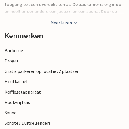
toegang tot een overdekt terras. De badkamer is erg mooi
en heeft onder andere een jacuzzi en een sauna. Door de
drie mooie kamers en een open slaapzolder is het huis zeer
Meer lezen
geschikt voor twee gezinnen. De vuurtoren van
Sletterhage is een bezoek waard. De ontvangst van
Kenmerken
mobiele telefoons kan variëren in het gebied.
Barbecue
Droger
Gratis parkeren op locatie : 2 plaatsen
Houtkachel
Koffiezetapparaat
Rookvrij huis
Sauna
Schotel: Duitse zenders