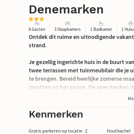
Denemarken
6 Gasten
3 Slaapkamers
1 Badkamer
1 Huis
Ontdek dit ruime en uitnodigende vakanti
strand.
Je gezellig ingerichte huis in de buurt v
twee terrassen met tuinmeubilair die je
te brengen. Bereid heerlijke zomerse maal
ravotten op het gazon. De open keuken i
gezellig met je gasten koken.
Me
Fanø is een waar juweeltje in het Natio
Kenmerken
zandstranden, spectaculaire zonsonderga
en een charmante cultuur.
Gratis parkeren op locatie : 2
Houtkachel