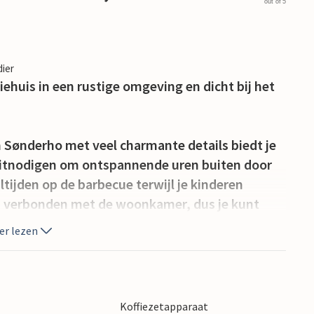
out of 5
dier
ehuis in een rustige omgeving en dicht bij het
an Sønderho met veel charmante details biedt je
 uitnodigen om ontspannende uren buiten door
tijden op de barbecue terwijl je kinderen
s verbonden met de woonkamer, dus je kunt
er lezen
naal Park Waddenzee met prachtige
ngen, unieke natuur, bijzondere wilde dieren
Koffiezetapparaat