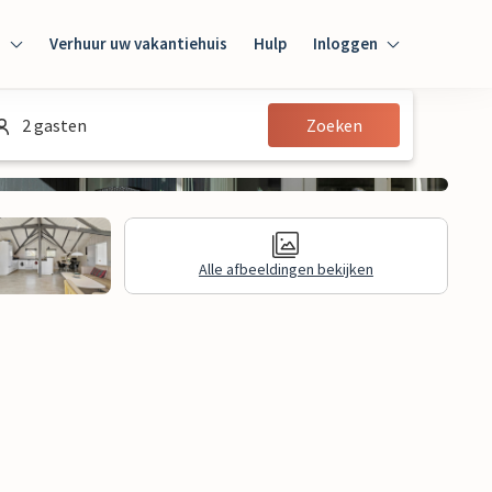
n
Verhuur uw vakantiehuis
Hulp
Inloggen
Inloggen
2 gasten
Zoeken
Gast
Huiseigenaar
Alle afbeeldingen bekijken