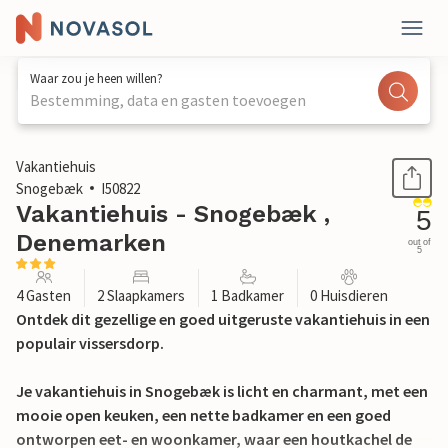
Waar zou je heen willen?
Bestemming, data en gasten toevoegen
1 / 15
Vakantiehuis
Snogebæk
I50822
Vakantiehuis - Snogebæk ,
5
Denemarken
out of
5
4 Gasten
2 Slaapkamers
1 Badkamer
0 Huisdieren
Ontdek dit gezellige en goed uitgeruste vakantiehuis in een
populair vissersdorp.
Je vakantiehuis in Snogebæk is licht en charmant, met een
mooie open keuken, een nette badkamer en een goed
ontworpen eet- en woonkamer, waar een houtkachel de