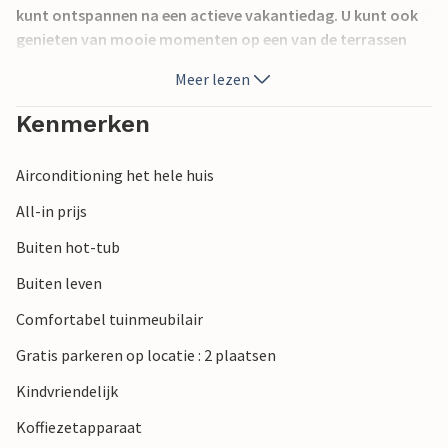
kunt ontspannen na een actieve vakantiedag. U kunt ook
genieten van mooie momenten op een van de terrassen
tijdens het zonnebaden of het gezamenlijk eten.
Meer lezen
Vanaf het huis tot 10 min lopen is een bron en in de buurt is
Kenmerken
er een manege, zodat u de natuur te paard kunt ervaren.
Split en zijn prachtige stranden liggen op ongeveer 23 km
Airconditioning het hele huis
afstand.
All-in prijs
Heb een geweldige vakantie!
Buiten hot-tub
Buiten leven
Comfortabel tuinmeubilair
Gratis parkeren op locatie : 2 plaatsen
Kindvriendelijk
Koffiezetapparaat