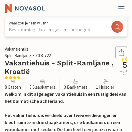
Waar zou je heen willen?
Bestemming, data en gasten toevoegen
1 / 40
Vakantiehuis
Split-Ramljane
CDC722
Vakantiehuis - Split-Ramljane ,
5
Kroatië
out of
5
8 Gasten
3 Slaapkamers
3 Badkamers
1 Huisdier
Welkom in dit afgelegen vakantiehuis in een rustig deel van
het Dalmatische achterland.
Het vakantiehuis is verdeeld over twee verdiepingen en
biedt ruimte in drie slaapkamers, drie badkamers en een
woonkamer met keuken. De tuin heeft een jacuzzi waar u