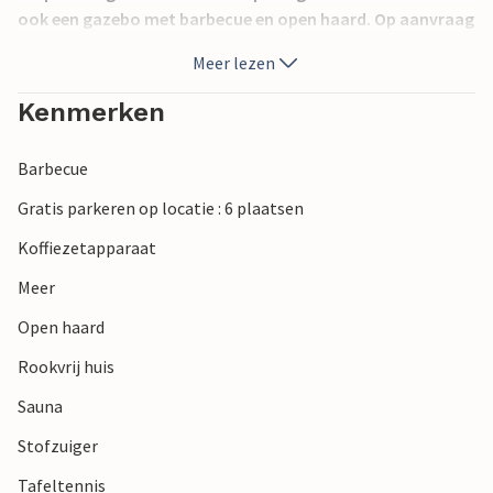
ook een gazebo met barbecue en open haard. Op aanvraag
en tegen betaling kunnen er extra personen overnachten.
Meer lezen
Kenmerken
Barbecue
Gratis parkeren op locatie : 6 plaatsen
Koffiezetapparaat
Meer
Open haard
Rookvrij huis
Sauna
Stofzuiger
Tafeltennis