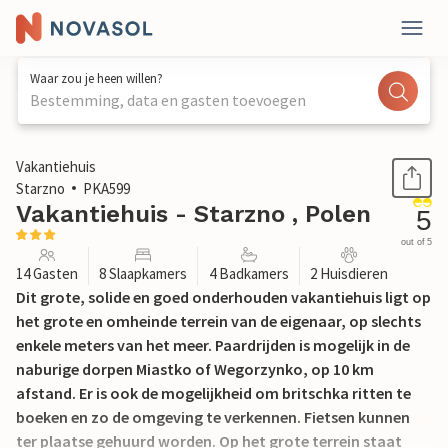
Waar zou je heen willen?
Bestemming, data en gasten toevoegen
1 / 35
Vakantiehuis
Starzno
PKA599
Vakantiehuis - Starzno , Polen
5
out of 5
14 Gasten
8 Slaapkamers
4 Badkamers
2 Huisdieren
Dit grote, solide en goed onderhouden vakantiehuis ligt op
het grote en omheinde terrein van de eigenaar, op slechts
enkele meters van het meer. Paardrijden is mogelijk in de
naburige dorpen Miastko of Wegorzynko, op 10 km
afstand. Er is ook de mogelijkheid om britschka ritten te
boeken en zo de omgeving te verkennen. Fietsen kunnen
ter plaatse gehuurd worden. Op het grote terrein staat