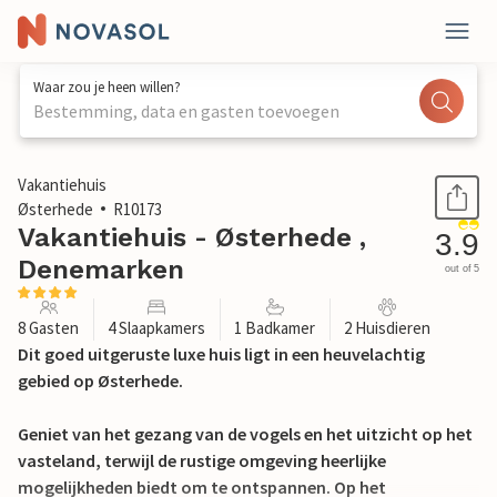
Waar zou je heen willen?
Bestemming, data en gasten toevoegen
1 / 26
Vakantiehuis
Østerhede
R10173
Vakantiehuis - Østerhede ,
3.9
Denemarken
out of 5
8 Gasten
4 Slaapkamers
1 Badkamer
2 Huisdieren
Dit goed uitgeruste luxe huis ligt in een heuvelachtig
gebied op Østerhede.
Geniet van het gezang van de vogels en het uitzicht op het
vasteland, terwijl de rustige omgeving heerlijke
mogelijkheden biedt om te ontspannen. Op het