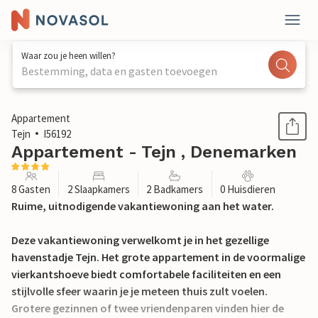
Waar zou je heen willen?
Bestemming, data en gasten toevoegen
1 / 22
Appartement
Tejn
I56192
Appartement - Tejn , Denemarken
8 Gasten
2 Slaapkamers
2 Badkamers
0 Huisdieren
Ruime, uitnodigende vakantiewoning aan het water.
Deze vakantiewoning verwelkomt je in het gezellige
havenstadje Tejn. Het grote appartement in de voormalige
vierkantshoeve biedt comfortabele faciliteiten en een
stijlvolle sfeer waarin je je meteen thuis zult voelen.
Grotere gezinnen of twee vriendenparen vinden hier de