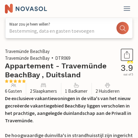
Waar zou je heen willen?
Bestemming, data en gasten toevoegen
1 / 27
Travemünde BeachBay
Travemünde BeachBay
DTR069
Appartement - Travemünde
3.9
BeachBay , Duitsland
out of 5
6 Gasten
2 Slaapkamers
1 Badkamer
2 Huisdieren
De exclusieve vakantiewoningen in de villa's van het nieuw
gecreëerde vakantiegebied BeachBay liggen verscholen in
het prachtige, aangelegde duinlandschap aan de Priwall in
Travemünde.
De hoogwaardige duinvilla's in strandhuisstijl zijn ingericht