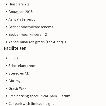
De Priwall is een ongeveer drie kilometer lang schiereiland
Huisdieren: 2
tussen de Oostzee en de Trave in het oosten van Sleeswijk-
Bouwjaar: 2018
Holstein en hoort sinds 1226 bij Lübeck. Strandplezier,
zwemmen, watersporten en avontuur direct voor de deur
Aantal sterren: 5
van je vakantiehuis.
Bedden voor volwassenen: 4
Bedden voor kinderen: 2
De foto's van de appartementen zijn voorbeelden van
accommodaties. De inrichting is vergelijkbaar, maar niet
Aantal kinderen gratis (tot 4 jaar): 1
noodzakelijk 100% identiek.
Faciliteiten
3 TV's
Andere appartementen in deze duinvilla: DTR068-072.
Schotelantenne
Stereo en CD
Blu-ray
Gratis Wi-Fi
Free parking space in car-park : 1 stuks
Car park with limited height