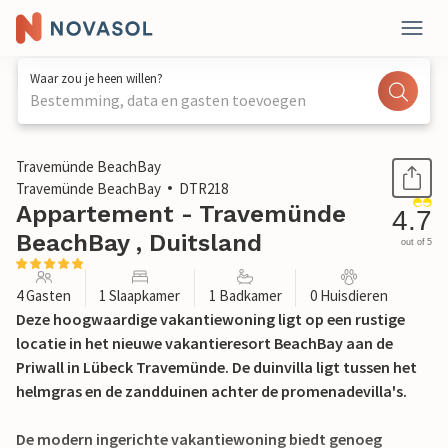
Waar zou je heen willen?
Bestemming, data en gasten toevoegen
1 / 31
Travemünde BeachBay
Travemünde BeachBay
DTR218
Appartement - Travemünde
4.7
BeachBay , Duitsland
out of 5
4 Gasten
1 Slaapkamer
1 Badkamer
0 Huisdieren
Deze hoogwaardige vakantiewoning ligt op een rustige
locatie in het nieuwe vakantieresort BeachBay aan de
Priwall in Lübeck Travemünde. De duinvilla ligt tussen het
helmgras en de zandduinen achter de promenadevilla's.
De modern ingerichte vakantiewoning biedt genoeg