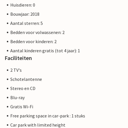
De Priwall is een ongeveer drie kilometer lang schiereiland
Huisdieren: 0
tussen de Oostzee en de Trave in het oosten van Sleeswijk-
Bouwjaar: 2018
Holstein en hoort sinds 1226 bij Lübeck. Strandplezier,
zwemmen, watersporten en avontuur direct voor de deur
Aantal sterren: 5
van je vakantiehuis.
Bedden voor volwassenen: 2
Bedden voor kinderen: 2
De foto's van de appartementen zijn voorbeelden van
accommodaties. De inrichting is vergelijkbaar, maar niet
Aantal kinderen gratis (tot 4 jaar): 1
identiek. De inrichting van het appartement kan variëren.
Faciliteiten
2 TV's
Andere appartementen in deze duinvilla: DTR213-222
Schotelantenne
Stereo en CD
Blu-ray
Gratis Wi-Fi
Free parking space in car-park : 1 stuks
Car park with limited height