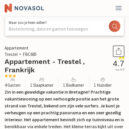
Waar zou je heen willen?
Bestemming, data en gasten toevoegen
1 / 24
Appartement
Trestel
FBC685
Appartement - Trestel ,
4.7
Frankrijk
out of 5
4 Gasten
1 Slaapkamer
1 Badkamer
1 Huisdier
Zin in een geweldige vakantie in Bretagne? Prachtige
vakantiewoning op een verhoogde positie aan het grote
strand van Trestel, bekend om zijn vele surfers. Je kunt je
verheugen op een prachtig panorama en een zeer gezellig
interieur. Het appartement bevindt zich op tuinniveau en is
bereikbaar via enkele treden. Het kleine terras kijkt uit over