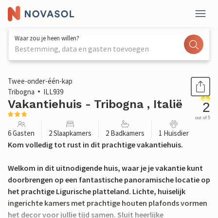
Waar zou je heen willen?
Bestemming, data en gasten toevoegen
1 / 41
Twee-onder-één-kap
Tribogna
ILL939
Vakantiehuis - Tribogna , Italië
2
out of 5
6 Gasten
2 Slaapkamers
2 Badkamers
1 Huisdier
Kom volledig tot rust in dit prachtige vakantiehuis.
Welkom in dit uitnodigende huis, waar je je vakantie kunt
doorbrengen op een fantastische panoramische locatie op
het prachtige Ligurische platteland. Lichte, huiselijk
ingerichte kamers met prachtige houten plafonds vormen
het decor voor jullie tijd samen. Sluit heerlijke