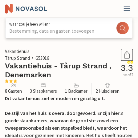
Waar zou je heen willen?
Bestemming, data en gasten toevoegen
1 / 23
Vakantiehuis
Tårup Strand
G53016
Vakantiehuis - Tårup Strand ,
3.3
Denemarken
out of 5
8 Gasten
3 Slaapkamers
1 Badkamer
2 Huisdieren
Dit vakantiehuis ziet er modern en gezellig uit.
De stijl van het huis is overal doorgevoerd. Er zijn hier 3
goede slaapkamers, waarvan de grootste zowel een
tweepersoonsbed als een stapelbed biedt, waardoor het
ideaal is voor gezinnen met kinderen. Het huis heeft houten