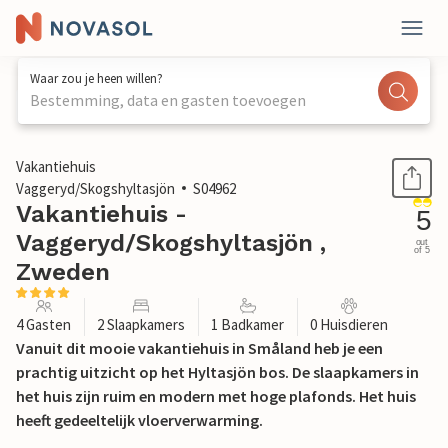
Waar zou je heen willen?
Bestemming, data en gasten toevoegen
1 / 29
Vakantiehuis
Vaggeryd/Skogshyltasjön
S04962
Vakantiehuis -
5
Vaggeryd/Skogshyltasjön ,
out
of 5
Zweden
4 Gasten
2 Slaapkamers
1 Badkamer
0 Huisdieren
Vanuit dit mooie vakantiehuis in Småland heb je een
prachtig uitzicht op het Hyltasjön bos. De slaapkamers in
het huis zijn ruim en modern met hoge plafonds. Het huis
heeft gedeeltelijk vloerverwarming.