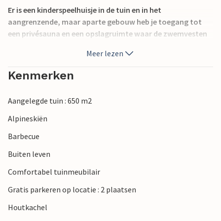
Er is een kinderspeelhuisje in de tuin en in het
aangrenzende, maar aparte gebouw heb je toegang tot
een privésauna en een opslagruimte waar de zwemvesten
voor kinderen en volwassenen worden bewaard.
Meer lezen
Naast het geweldige uitzicht op het meer biedt dit
Kenmerken
vakantiehuis ook een eigen zandstrand en een privé
zonneterras en aanlegsteiger direct aan het water. Er zijn
Aangelegde tuin : 650 m2
volop bessen en paddenstoelen te vinden in de bosrijke
omgeving rond het vakantiehuis.
Alpineskiën
Barbecue
Ga eens winkelen in Jönköping. Het skigebied van Hestra en
Isaberg ligt op slechts een half uur rijden met de auto.
Buiten leven
Comfortabel tuinmeubilair
Gratis parkeren op locatie : 2 plaatsen
Houtkachel