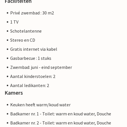
Faciliteiten
- conferentie-evenement
- Gastronomisch diner (bereid door de
Privé zwembad : 30 m2
landgoedbeheerder), eventueel met presentatie van lokale
1 TV
wijnen
Schotelantenne
- Wijn- en kaasproeverij
- Varkensvlees aan het spit
Stereo en CD
- Dagelijkse levering van verse broodjes
Gratis internet via kabel
- Bedienend personeel bij evenementen
Gasbarbecue : 1 stuks
- Luchtballonvaarten
- Excursies te paard
Zwembad: juni - eind september
- Jacht
Aantal kinderstoelen: 2
Aantal ledikanten: 2
Andere wensen? Vraag het ons. Graag zoveel mogelijk
Kamers
vooraf bestellen of bij aankomst bij de beheerder. Betaling
ter plaatse.
Keuken heeft warm/koud water
Badkamer nr. 1 - Toilet: warm en koud water, Douche
Badkamer nr. 2 - Toilet: warm en koud water, Douche