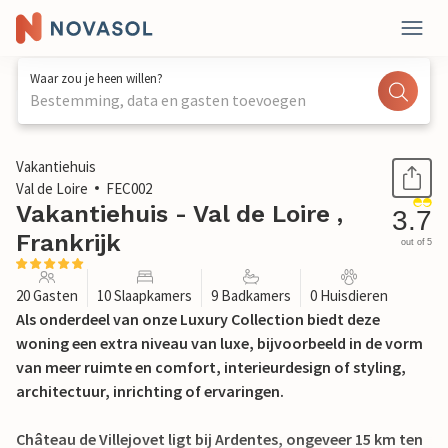
Waar zou je heen willen?
Bestemming, data en gasten toevoegen
1 / 26
Vakantiehuis
Val de Loire
FEC002
Vakantiehuis - Val de Loire ,
3.7
Frankrijk
out of 5
20 Gasten
10 Slaapkamers
9 Badkamers
0 Huisdieren
Als onderdeel van onze Luxury Collection biedt deze
woning een extra niveau van luxe, bijvoorbeeld in de vorm
van meer ruimte en comfort, interieurdesign of styling,
architectuur, inrichting of ervaringen.
Château de Villejovet ligt bij Ardentes, ongeveer 15 km ten