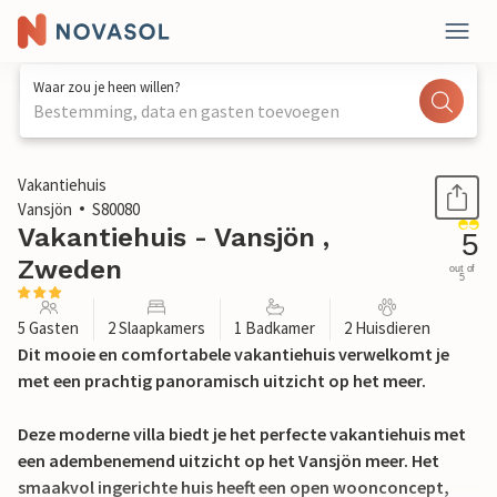
Waar zou je heen willen?
Bestemming, data en gasten toevoegen
1 / 23
Vakantiehuis
Vansjön
S80080
Vakantiehuis - Vansjön ,
5
Zweden
out of
5
5 Gasten
2 Slaapkamers
1 Badkamer
2 Huisdieren
Dit mooie en comfortabele vakantiehuis verwelkomt je
met een prachtig panoramisch uitzicht op het meer.
Deze moderne villa biedt je het perfecte vakantiehuis met
een adembenemend uitzicht op het Vansjön meer. Het
smaakvol ingerichte huis heeft een open woonconcept,