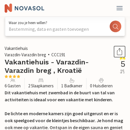
Waar zou je heen willen?
Bestemming, data en gasten toevoegen
1 / 51
Vakantiehuis
Varazdin-Varazdin breg
CCC191
Vakantiehuis - Varazdin-
5
Varazdin breg , Kroatië
out
of 5
6 Gasten
2 Slaapkamers
1 Badkamer
0 Huisdieren
Dit vakantiehuis met zwembad in de buurt van tal van
activiteiten is ideaal voor een vakantie met kinderen.
De lichte en moderne kamers zijn goed uitgerust en er is
ook speelgoed voor de kleintjes beschikbaar. Je hond mag
ook mee op vakantie. Ontspan in de eigen sauna en geniet