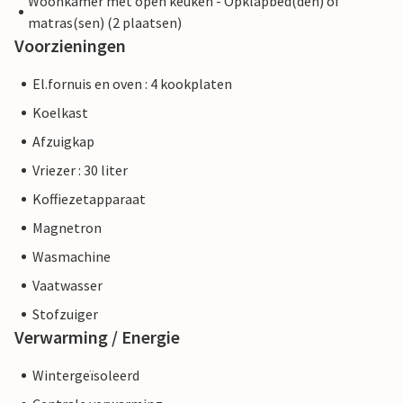
Woonkamer met open keuken - Opklapbed(den) of
matras(sen) (2 plaatsen)
Voorzieningen
El.fornuis en oven : 4 kookplaten
Koelkast
Afzuigkap
Vriezer : 30 liter
Koffiezetapparaat
Magnetron
Wasmachine
Vaatwasser
Stofzuiger
Verwarming / Energie
Wintergeïsoleerd