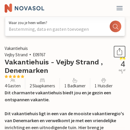
Waar zou je heen willen?
Bestemming, data en gasten toevoegen
1 / 19
Vakantiehuis
Vejby Strand
E09767
Vakantiehuis - Vejby Strand ,
4
Denemarken
out of
5
4 Gasten
2 Slaapkamers
1 Badkamer
1 Huisdier
Dit charmante vakantiehuis biedt jou en je gezin een
ontspannen vakantie.
Dit vakantiehuis ligt in een van de mooiste vakantieregio's
van Denemarken en verwelkomt je met een vriendelijke
inrichting en een uitnodigende tuin. Hier breng je