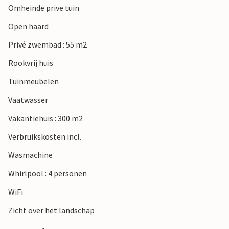
Omheinde prive tuin
een uitstapje naar Brantome en wandel langs de Dronne.
Plan een kanotocht op de Dordogne of beleef de streek
Open haard
vanuit de lucht tijdens een ballonvaart over de vele
Privé zwembad : 55 m2
kastelen.
Rookvrij huis
Tuinmeubelen
Vaatwasser
Vakantiehuis : 300 m2
Verbruikskosten incl.
Wasmachine
Whirlpool : 4 personen
WiFi
Zicht over het landschap