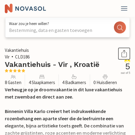
Waar zou je heen willen?
Bestemming, data en gasten toevoegen
1 / 37
Vakantiehuis
Vir
CLD186
Vakantiehuis - Vir , Kroatië
5
out of 5
8 Gasten
4 Slaapkamers
4 Badkamers
0 Huisdieren
Verheug je op je droomvakantie in dit luxe vakantiehuis
met zwembad en direct aan zee.
Binnenin Villa Karlo creëert het indrukwekkende
rozenbehang een aparte sfeer die de leefruimte een
elegante, bijna artistieke toets geeft. De combinatie van
zachte grijstinten, roze accenten en moderne verlichting