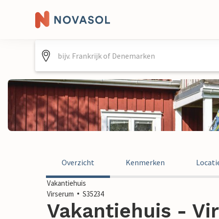
Overzicht
Kenmerken
Locati
Vakantiehuis
Virserum
S35234
Vakantiehuis - V