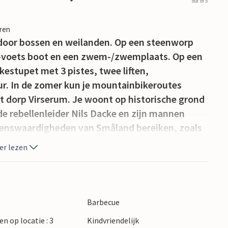
out of 5
eren
 door bossen en weilanden. Op een steenworp
,5-voets boot en een zwem-/zwemplaats. Op een
kestupet met 3 pistes, twee liften,
ur. In de zomer kun je mountainbikeroutes
et dorp Virserum. Je woont op historische grond
e rebellenleider Nils Dacke en zijn mannen
ezienswaardigheden van Småland bereiken, zoals
f het historische Kalmar en Öland. Dit is een
er lezen
t gebied biedt voor elk wat wils, van skiën en
hier diepe bossen waar je tijdens het seizoen
en te plukken. Het gebied biedt ook
in verschillende nabijgelegen meren.
Barbecue
 online worden gekocht of bij het tankstation in
en op locatie : 3
Kindvriendelijk
zodat ook de jongste gasten veilig zijn.