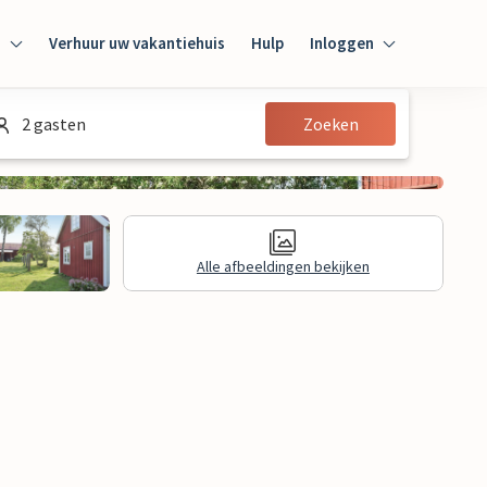
n
Verhuur uw vakantiehuis
Hulp
Inloggen
Inloggen
2 gasten
Zoeken
Gast
Huiseigenaar
Alle afbeeldingen bekijken