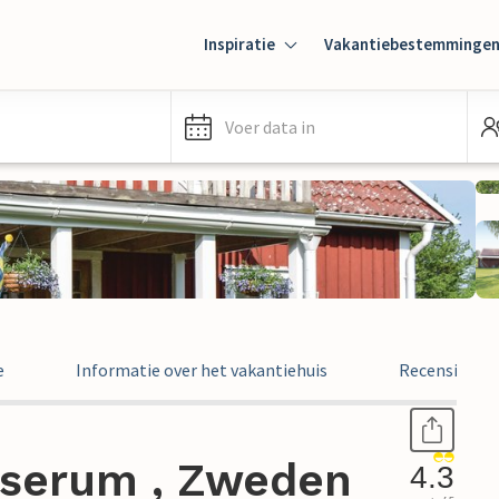
Inspiratie
Vakantiebestemminge
Voer data in
e
Informatie over het vakantiehuis
Recensies
irserum , Zweden
4.3