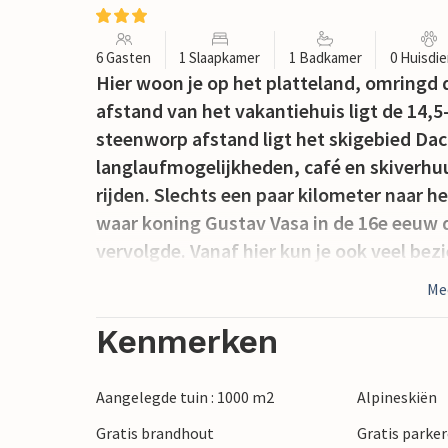
6 Gasten
1 Slaapkamer
1 Badkamer
0 Huisdi
Hier woon je op het platteland, omringd
afstand van het vakantiehuis ligt de 14
steenworp afstand ligt het skigebied Dac
langlaufmogelijkheden, café en skiverhu
rijden. Slechts een paar kilometer naar h
waar koning Gustav Vasa in de 16e eeuw d
vervolgde. Vanaf hier kun je ook veel b
de Wereld van Astrid Lindgren, Glasriket o
Me
vakantiehuis voor alle seizoenen, want he
langlaufen tot zomeractiviteiten. Er zijn 
Kenmerken
kunt wandelen om bessen en paddenstoel
uitstekende mogelijkheden om te vissen 
Aangelegde tuin : 1000 m2
Alpineskiën
Visvergunningen zijn verplicht en kunnen
Gratis brandhout
Gratis parker
Virserum. Er is een kinderhek bij de trap 