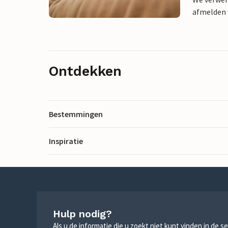
afmelden v
Ontdekken
Bestemmingen
Inspiratie
Hulp nodig?
Als u de informatie die u zoekt niet kunt vinden in de 