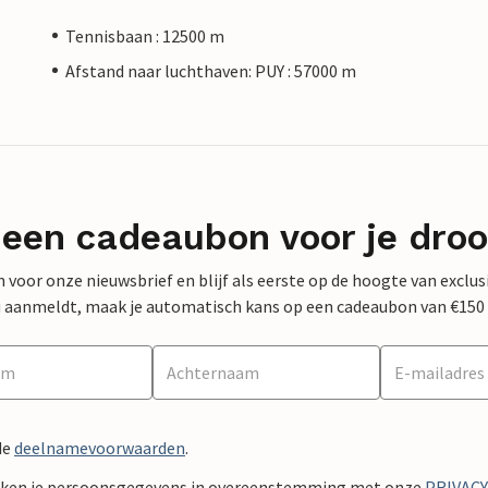
Tennisbaan : 12500 m
Afstand naar luchthaven: PUY : 57000 m
 een cadeaubon voor je dro
 in voor onze nieuwsbrief en blijf als eerste op de hoogte van exclu
 nu aanmeldt, maak je automatisch kans op een cadeaubon van €150
de
deelnamevoorwaarden
.
ken je persoonsgegevens in overeenstemming met onze
PRIVAC