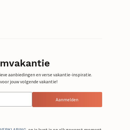
omvakantie
sieve aanbiedingen en verse vakantie-inspiratie.
 voor jouw volgende vakantie!
Aanmelden
YVERKLARING
, en je kunt je op elk gewenst moment