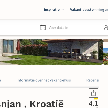
Inspiratie
Vakantiebestemminge
Voer data in
e
Informatie over het vakantiehuis
Recensies
njan , Kroatië
4.1