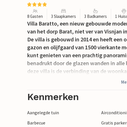
8 Gasten
3 Slaapkamers
3 Badkamers
1 Huis
Villa Baratto, een nieuw gebouwde moder
van het dorp Barat, niet ver van Visnjan i
De villa is gebouwd in 2014 en heeft ee
gazon en olijfgaard van 1500 vierkante m
kunt genieten van een prachtig panoramis
benadrukt door de glazen wanden in alle 
deze villa is de verbinding van de woon
met een groot terras via verschillende 
Me
samensmelten tot één. Het uitstekende g
open haard in de woonkamer en een aantre
Kenmerken
antieke) meubels en stenen details zorge
voelen. De villa biedt gasten de volgende
Aangelegde tuin
Aircondition
twee auto's, zwembad van 32 vierkante m
Barbecue
Gratis parker