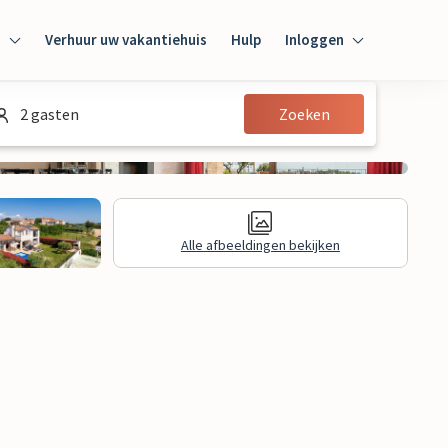
n
Verhuur uw vakantiehuis
Hulp
Inloggen
Inloggen
2 gasten
Zoeken
Gast
Huiseigenaar
Alle afbeeldingen bekijken