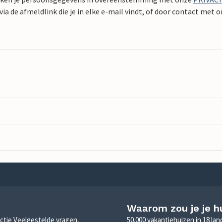
ia de afmeldlink die je in elke e-mail vindt, of door contact met 
Waarom zou je je h
sectie Veelgestelde vragen,
50.000 vakantiehuizen in 18 la