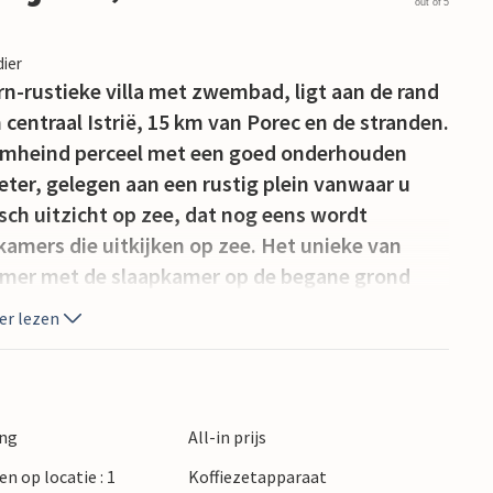
out of 5
dier
n-rustieke villa met zwembad, ligt aan de rand
n centraal Istrië, 15 km van Porec en de stranden.
n omheind perceel met een goed onderhouden
eter, gelegen aan een rustig plein vanwaar u
ch uitzicht op zee, dat nog eens wordt
kamers die uitkijken op zee. Het unieke van
kamer met de slaapkamer op de begane grond
glazen wanden, waardoor de twee eenheden
er lezen
eluidssysteem met 6 luidsprekers, de grote
kkelijke combinatie van solide rustieke (deels
n ervoor dat gasten zich extra comfortabel
 buitenfaciliteiten: privéparkeerplaats voor
ing
All-in prijs
eter met ligbedden, overdekt terras met zitje.
en op locatie : 1
Koffiezetapparaat