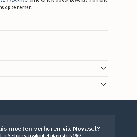
ons op te nemen.
uis moeten verhuren via Novasol?
nden. Verhuur van vakantiehuizen sinds 1968.