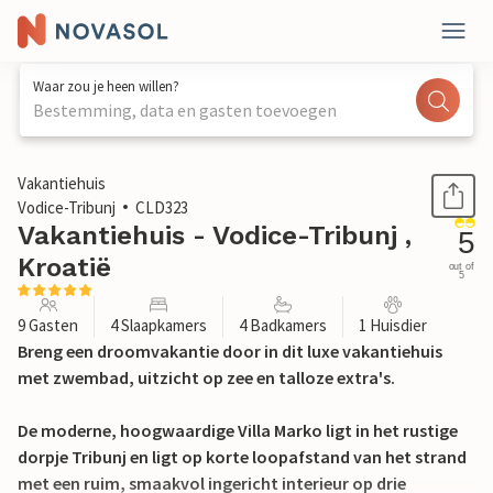
Waar zou je heen willen?
Bestemming, data en gasten toevoegen
1 / 59
Vakantiehuis
Vodice-Tribunj
CLD323
Vakantiehuis - Vodice-Tribunj ,
5
Kroatië
out of
5
9 Gasten
4 Slaapkamers
4 Badkamers
1 Huisdier
Breng een droomvakantie door in dit luxe vakantiehuis
met zwembad, uitzicht op zee en talloze extra's.
De moderne, hoogwaardige Villa Marko ligt in het rustige
dorpje Tribunj en ligt op korte loopafstand van het strand
met een ruim, smaakvol ingericht interieur op drie