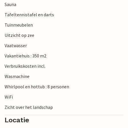
Sauna
bewonder de watervallen in het natuurpark Krka, proef
regionale specialiteiten op kleurrijke markten en
Tafeltennistafel en darts
traditionele konoba's en kijk naar romantische
Tuinmeubelen
zonsondergangen op een van de vele mooie stranden.
Uitzicht op zee
Let op: Beide zwembaden (groot zwembad en kinderbad)
Vaatwasser
zijn geopend van 01/06 tot 01/10.
Vakantiehuis : 350 m2
Verbruikskosten incl.
Wasmachine
Whirlpool en hottub : 8 personen
WiFi
Zicht over het landschap
Locatie