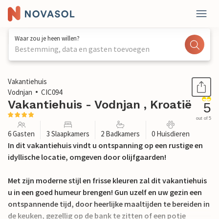
Waar zou je heen willen?
Bestemming, data en gasten toevoegen
1 / 31
Vakantiehuis
Vodnjan
CIC094
Vakantiehuis - Vodnjan , Kroatië
5
out of 5
6 Gasten
3 Slaapkamers
2 Badkamers
0 Huisdieren
In dit vakantiehuis vindt u ontspanning op een rustige en
idyllische locatie, omgeven door olijfgaarden!
Met zijn moderne stijl en frisse kleuren zal dit vakantiehuis
u in een goed humeur brengen! Gun uzelf en uw gezin een
ontspannende tijd, door heerlijke maaltijden te bereiden in
de keuken, gezellig op de bank te zitten of een potje