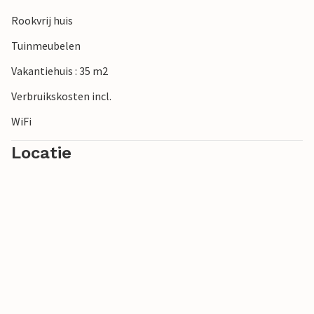
zandstranden kunt bereiken voor een dagtocht.
Rookvrij huis
Tuinmeubelen
Vakantiehuis : 35 m2
Verbruikskosten incl.
WiFi
Locatie