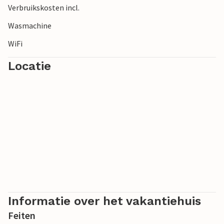
Verbruikskosten incl.
vakantiewoning voor het diner en de dag afsluiten met een
glas wijn.
Wasmachine
WiFi
Locatie
Informatie over het vakantiehuis
Feiten