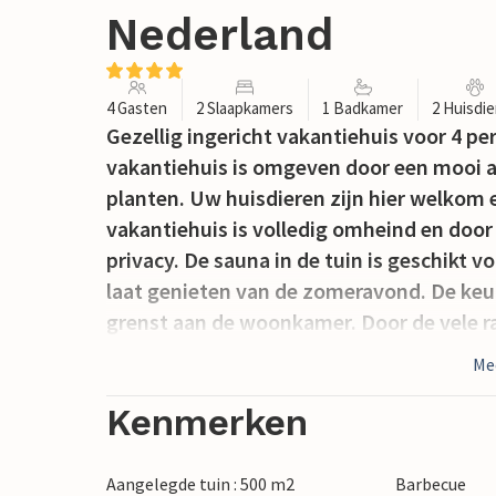
Nederland
4 Gasten
2 Slaapkamers
1 Badkamer
2 Huisdi
Gezellig ingericht vakantiehuis voor 4 pe
vakantiehuis is omgeven door een mooi a
planten. Uw huisdieren zijn hier welkom en
vakantiehuis is volledig omheind en door
privacy. De sauna in de tuin is geschikt 
laat genieten van de zomeravond. De keu
grenst aan de woonkamer. Door de vele ra
De twee slaapkamers hebben twee eenper
Me
douche in de badkamer.
De tuin is verdeeld in twee delen. Vanuit h
Kenmerken
Veerse See. Hier kunt u zwemmen en on
Aangelegde tuin : 500 m2
Barbecue