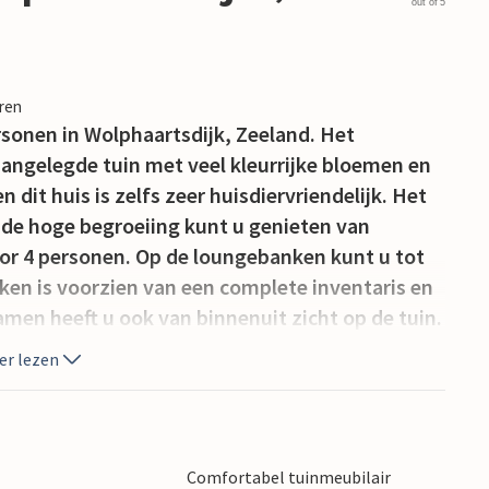
out of 5
eren
rsonen in Wolphaartsdijk, Zeeland. Het
angelegde tuin met veel kleurrijke bloemen en
 dit huis is zelfs zeer huisdiervriendelijk. Het
 de hoge begroeiing kunt u genieten van
voor 4 personen. Op de loungebanken kunt u tot
ken is voorzien van een complete inventaris en
men heeft u ook van binnenuit zicht op de tuin.
soonsbedden en een stapelbed. Er is een
er lezen
et achterste deel ga je direct naar de dijk aan de
tspannen.
Comfortabel tuinmeubilair