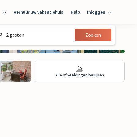
n
Verhuur uw vakantiehuis
Hulp
Inloggen
Inloggen
2 gasten
Zoeken
Gast
Huiseigenaar
Alle afbeeldingen bekijken