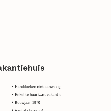
akantiehuis
Handdoeken niet aanwezig
Enkel te huur i.v.m. vakantie
Bouwjaar: 1970
Aantal sterren: 4