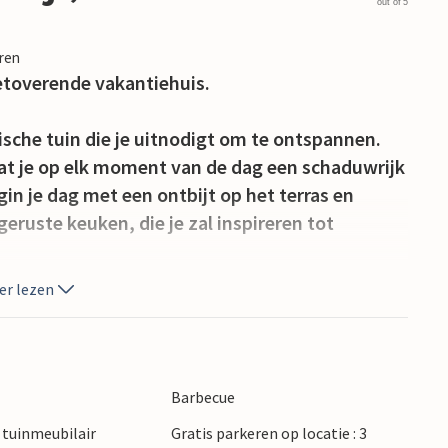
out of 5
eren
betoverende vakantiehuis.
lische tuin die je uitnodigt om te ontspannen.
at je op elk moment van de dag een schaduwrijk
in je dag met een ontbijt op het terras en
geruste keuken, die je zal inspireren tot
er lezen
erwaarloosd. Gebruik de tuin voor een potje
 uren door met het hele gezin. Een schommel en
gere gasten en zorgen voor veel plezier en
Barbecue
tuinmeubilair
Gratis parkeren op locatie : 3
ijn historische bezienswaardigheden en