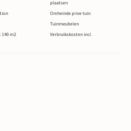
plaatsen
 zijn uitstekende wijnhuizen, waar je regionale
ction
Omheinde prive tuin
stapje maken naar het nabijgelegen nationale
ukwekkende druipsteengrotten van Postojna.
Tuinmeubelen
: 140 m2
Verbruikskosten incl.