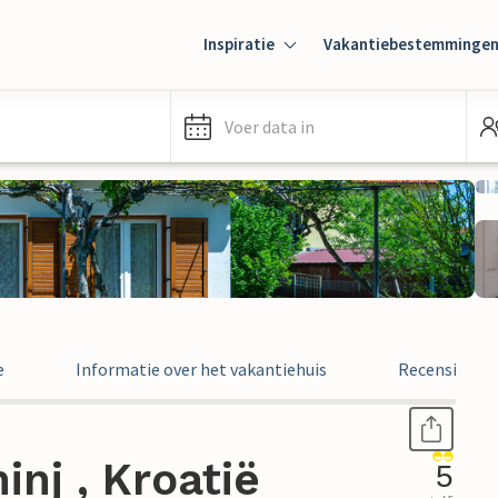
Inspiratie
Vakantiebestemminge
Voer data in
e
Informatie over het vakantiehuis
Recensies
nj , Kroatië
5