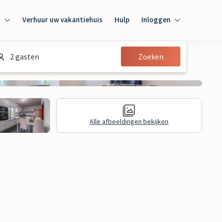
n
Verhuur uw vakantiehuis
Hulp
Inloggen
Inloggen
2 gasten
Zoeken
Gast
Huiseigenaar
Alle afbeeldingen bekijken