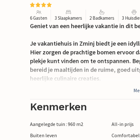
6 Gasten
3 Slaapkamers
2 Badkamers
3 Huisdi
Geniet van een heerlijke vakantie in dit 
Je vakantiehuis in Zminj biedt je een idyl
Hier zorgen de prachtige bomen ervoor d
plekje kunt vinden om te ontspannen. Beg
bereid je maaltijden in de ruime, goed uit
heerlijke culinaire creaties.
Me
Sportieve activiteiten worden hier niet v
volleybal of badminton en breng actieve
Kenmerken
een glijbaan zijn beschikbaar voor de jon
afwisseling.
Aangelegde tuin : 960 m2
All-in prijs
Buiten leven
Comfortabel 
Verken het charmante stadje Zminj met z